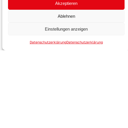
Akzeptieren
A-JOINT GmbH
Zülpicher Straße 16
Ablehnen
53894 Mechernich
Germany
Einstellungen anzeigen
Kontakt
Datenschutzerklärung
Datenschutzerklärung
+49 (0) 2443 3102060
info@a-joint.de
+49 (0) 2443 3102060
Schnellzugriffe
Verbrauchsrechner
Produktfinder
Vertriebspartner werden
Folgen Sie uns