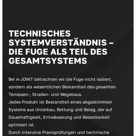
T
E
C
H
N
I
S
C
H
E
S
S
Y
S
T
E
M
V
E
R
S
T
Ä
N
D
N
I
S
–
D
I
E
F
U
G
E
A
L
S
T
E
I
L
D
E
S
G
E
S
A
M
T
S
Y
S
T
E
M
S
Bei A-JOINT betrachten wir die Fuge nicht isoliert,
sondern als wesentlichen Bestandteil des gesamten
Terrassen-, Straßen- und Wegebaus.
Jedes Produkt ist Bestandteil eines abgestimmten
Systems aus Unterbau, Bettung und Belag, der auf
Dauerhaftigkeit, Entwässerung und Belastbarkeit
optimiert ist.
Durch intensive Praxisprüfungen und technische